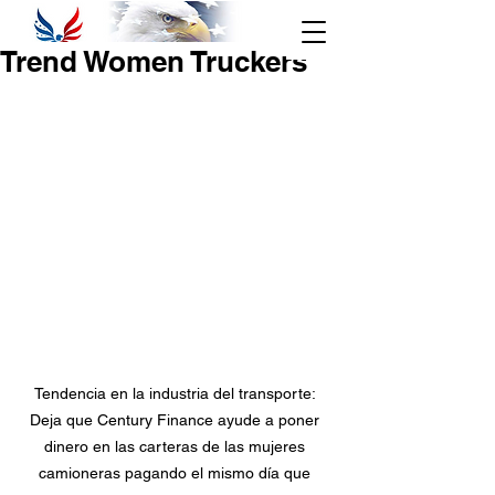
Seguimiento
Trend Women Truckers
888-684-
Haga clic aquí
7195
Acceso al Área
de Clientes
Inscribirse
Tendencia en la industria del transporte: 
Deja que Century Finance ayude a poner 
dinero en las carteras de las mujeres 
camioneras pagando el mismo día que 