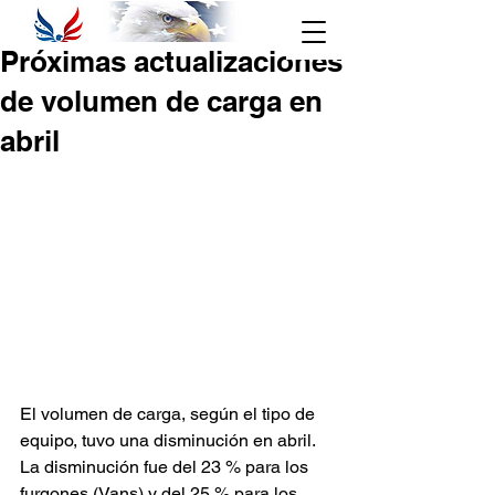
Seguimiento
Próximas actualizaciones
888-684-
Haga clic aquí
7195
de volumen de carga en
abril
Acceso al Área
de Clientes
Inscribirse
El volumen de carga, según el tipo de 
equipo, tuvo una disminución en abril. 
La disminución fue del 23 % para los 
furgones (Vans) y del 25 % para los 