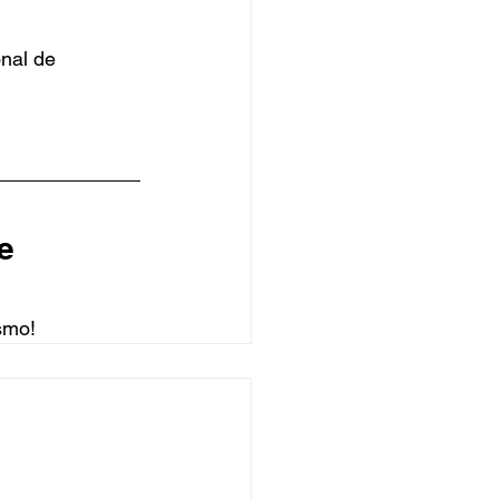
nal de 
e 
smo!