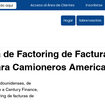
Acceso al Área de Clientes
Inscribirse
lic aquí
Hogar
Sobre nosotros
de Factoring de Factur
ara Camioneros Americ
dounidenses, de 
n a Century Finance, 
ing de facturas de 