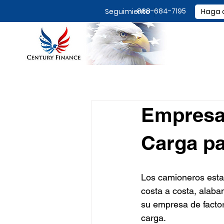
888-684-7195
Seguimiento
Haga c
Empresa 
Carga p
Los camioneros esta
costa a costa, alaba
su empresa de factor
carga.