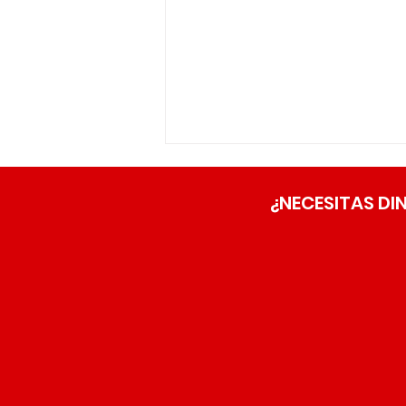
¿NECESITAS DI
Reúnase con nosotros en
The Great American Truck
Show