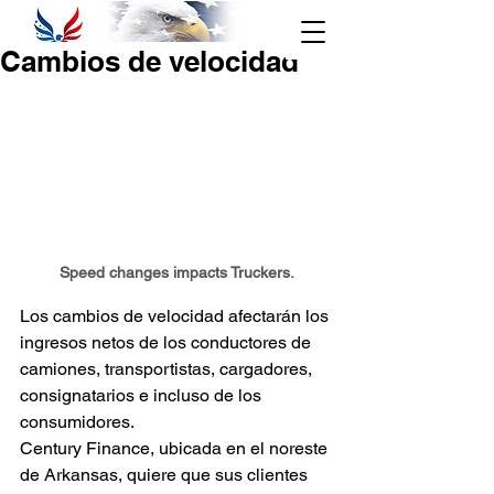
Seguimiento
Cambios de velocidad
888-684-
Haga clic aquí
7195
Acceso al Área
de Clientes
Inscribirse
Speed changes impacts Truckers.
Los cambios de velocidad afectarán los 
ingresos netos de los conductores de 
camiones, transportistas, cargadores, 
consignatarios e incluso de los 
consumidores.
Century Finance, ubicada en el noreste 
de Arkansas, quiere que sus clientes 